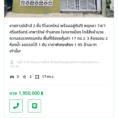
ขายทาวน์เฮ้าส์ 2 ชั้น รีโนเวทใหม่ พร้อมอยู่ทันที! พฤกษา 74/1
ศรีนครินทร์-เทพารักษ์ ทำเลทอง ใจกลางเมือง ใกล้สิ่งอำนวย
ความสะดวกครบครัน พื้นที่ใช้สอยคุ้มค่า 17 ตร.ว. 3 ห้องนอน 2
ห้องน้ำ จอดรถได้ 1 คัน ราคาพิเศษเพียง 1.95 ล้านบาท
เท่านั้น!
distance
หมู่ที่ 4 34 ตำบล บางเมือง อำเภอเมืองสมุทรปราการ สมุทรปราการ
10270
bed
3
shower
2
activity_zone
17 ตร.ว.
ขาย 1,950,000 ฿