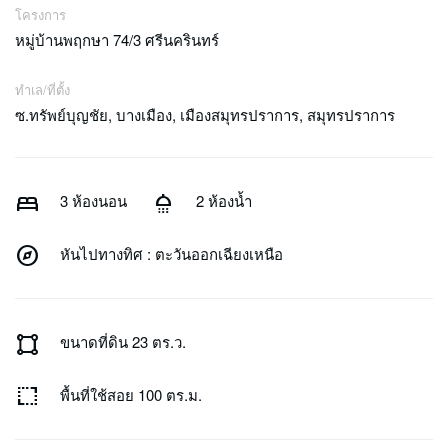
โครงการ
หมู่บ้านพฤกษา 74/3 ศรีนครินทร์
ทำเล/ที่ตั้ง
ซ.ทรัพย์บุญชัย, บางเมือง, เมืองสมุทรปราการ, สมุทรปราการ
bed
shower
3 ห้องนอน
2 ห้องน้ำ
explore
หันไปทางทิศ : ตะวันออกเฉียงเหนือ
activity_zone
ขนาดที่ดิน 23 ตร.ว.
resize
พื้นที่ใช้สอย 100 ตร.ม.