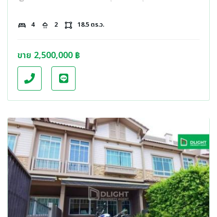
bed
4
shower
2
activity_zone
18.5 ตร.ว.
ขาย 2,500,000 ฿