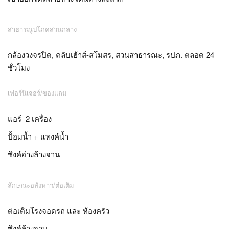
สาธารณูปโภคส่วนกลาง
กล้องวงจรปิด, คลับเฮ้าส์-สโมสร, สวนสาธารณะ, รปภ. ตลอด 24
ชั่วโมง
เฟอร์นิเจอร์/ของแถม
แอร์ 2 เครื่อง
ปั้อมน้ำ + แทงค์น้ำ
ซิงค์อ่างล้างจาน
ลักษณะอสังหาฯ/ต่อเติม
ต่อเติมโรงจอดรถ และ ห้องครัว
ซิงค์ล้างจาน