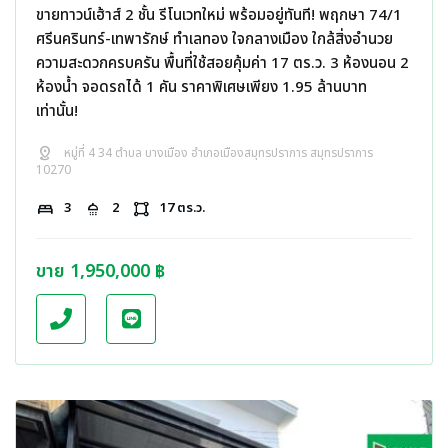
ขายทาวน์เฮ้าส์ 2 ชั้น รีโนเวทใหม่ พร้อมอยู่ทันที! พฤกษา 74/1
ศรีนครินทร์-เทพารักษ์ ทำเลทอง ใจกลางเมือง ใกล้สิ่งอำนวย
ความสะดวกครบครัน พื้นที่ใช้สอยคุ้มค่า 17 ตร.ว. 3 ห้องนอน 2
ห้องน้ำ จอดรถได้ 1 คัน ราคาพิเศษเพียง 1.95 ล้านบาท
เท่านั้น!
distance
หมู่ที่ 4 34 ตำบล บางเมือง อำเภอเมืองสมุทรปราการ สมุทรปราการ
10270
bed
3
shower
2
activity_zone
17 ตร.ว.
ขาย 1,950,000 ฿