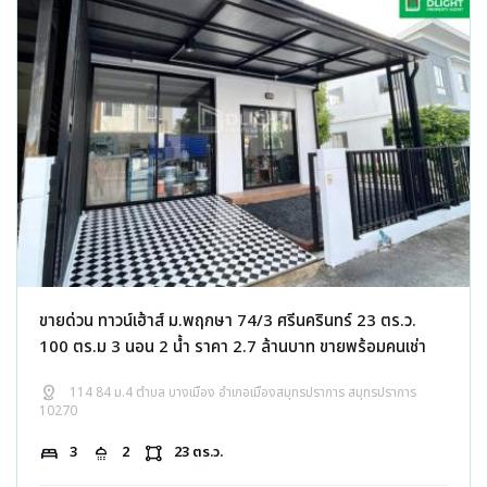
ขายด่วน ทาวน์เฮ้าส์ ม.พฤกษา 74/3 ศรีนครินทร์ 23 ตร.ว.
100 ตร.ม 3 นอน 2 น้ำ ราคา 2.7 ล้านบาท ขายพร้อมคนเช่า
distance
114 84 ม.4 ตำบล บางเมือง อำเภอเมืองสมุทรปราการ สมุทรปราการ
10270
bed
3
shower
2
activity_zone
23 ตร.ว.