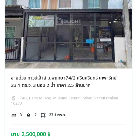
ขายด่วน ทาวน์เฮ้าส์ ม.พฤกษา74/2 ศรีนครินทร์ เทพารักษ์
23.1 ตร.ว. 3 นอน 2 น้ำ ราคา 2.5 ล้านบาท
distance
74/2, Bang Muang, Mueang Samut Prakan, Samut Prakan
10270
bed
3
shower
2
activity_zone
23.1 ตร.ว.
ขาย 2,500,000 ฿