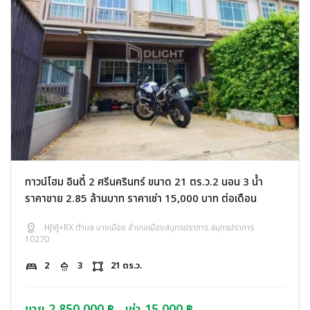
ทาวน์โฮม อินดี้ 2 ศรีนครินทร์ ขนาด 21 ตร.ว.2 นอน 3 น้ำ
ราคาขาย 2.85 ล้านบาท ราคาเช่า 15,000 บาท ต่อเดือน
distance
HJVJ+RX ตำบล บางเมือง อำเภอเมืองสมุทรปราการ สมุทรปราการ
10270
bed
2
shower
3
activity_zone
21 ตร.ว.
ขาย 2,850,000 ฿
เช่า 15,000 ฿